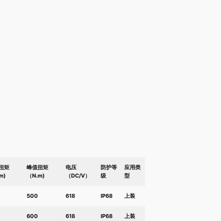
扭矩
峰值扭矩
电压
防护等
应用类
m)
（N.m)
（DC/V）
级
型
500
618
IP68
上装
600
618
IP68
上装