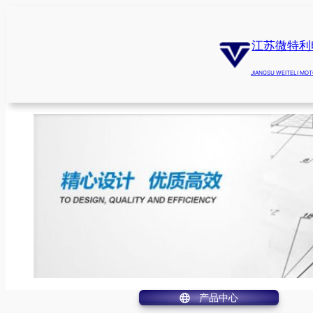
跳
至
江苏微特利
内
容
JIANGSU WEITELI MOT
产品中心