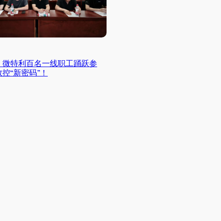
！微特利百名一线职工踊跃参
控“新密码”！