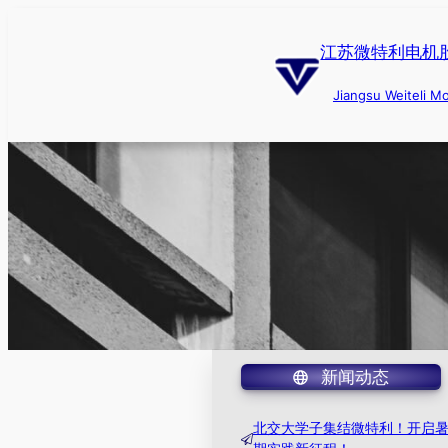
跳
至
江苏微特利电机
内
容
Jiangsu Weiteli Mo
新闻动态
北交大学子集结微特利！开启