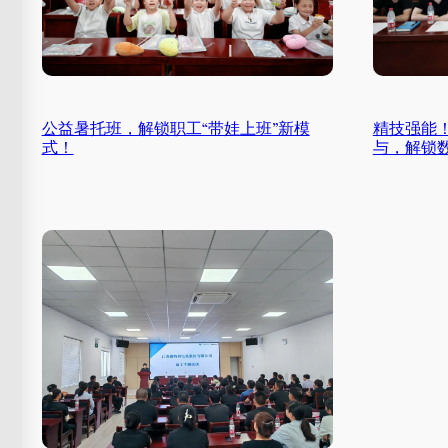
公益暑托班，解锁职工“带娃上班”新模
精技强能
式！
与，解锁数