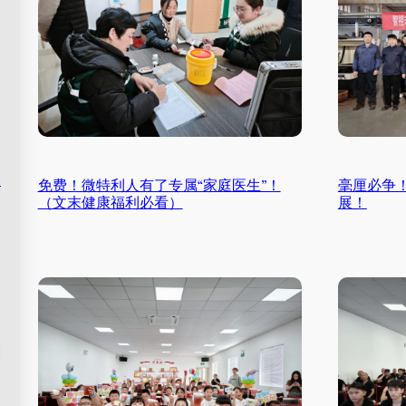
！
免费！微特利人有了专属“家庭医生”！
毫厘必争
（文末健康福利必看）
展！