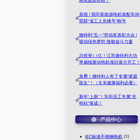
期实践新征程！
喜报 | 我司新能源电机装配车间
荣获“省工人先锋号”称号
微特利“五一”劳动奖表彰大会 |
驱动绿色梦想 致敬奋斗力量
总投资1.1亿！江苏微特利大功
率扁线驱动电机项目盛大开工
免费！微特利人有了专属“家庭
医生”！（文末健康福利必看）
新年“上新”！车间员工专属“充
电站”落成！
产品中心
IEC标准不锈钢电机
(1)