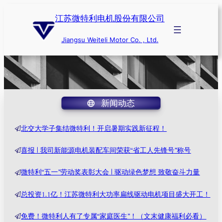
跳
江苏微特利电机股份有限公司
至
内
Jiangsu Weiteli Motor Co. , Ltd.
容
新闻动态
北交大学子集结微特利！开启暑期实践新征程！
喜报 | 我司新能源电机装配车间荣获“省工人先锋号”称号
微特利“五一”劳动奖表彰大会 | 驱动绿色梦想 致敬奋斗力量
总投资1.1亿！江苏微特利大功率扁线驱动电机项目盛大开工！
免费！微特利人有了专属“家庭医生”！（文末健康福利必看）